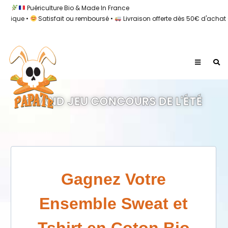
Puériculture Bio & Made In France
que •
Satisfait ou remboursé •
Livraison offerte dès 50€ d'achat •
1
GRAND JEU CONCOURS DE L'ÉTÉ
Gagnez Votre
Ensemble Sweat et