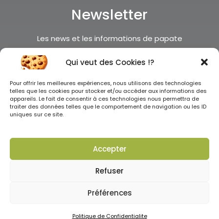
Newsletter
Les news et les informations de papate
c’est par ici
Qui veut des Cookies !?
Je m'inscris !
Pour offrir les meilleures expériences, nous utilisons des technologies
telles que les cookies pour stocker et/ou accéder aux informations des
appareils. Le fait de consentir à ces technologies nous permettra de
traiter des données telles que le comportement de navigation ou les ID
uniques sur ce site.
Accepter
Tous droits réservés ©2025
Refuser
0
Préférences
CGV
–
Mentions légales
–
Politique de confidentialité
–
Presse
–
Revendeurs
–
Comités d’Entreprises
–
Affiliation
Politique de Confidentialite