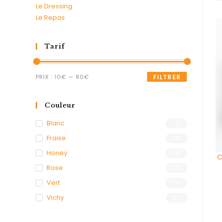
Le Dressing
Le Repas
Tarif
PRIX :
10€
—
80€
FILTRER
Couleur
Blanc
(18)
Fraise
(18)
Honey
(18)
C
Rose
(18)
Vert
(18)
Vichy
(13)