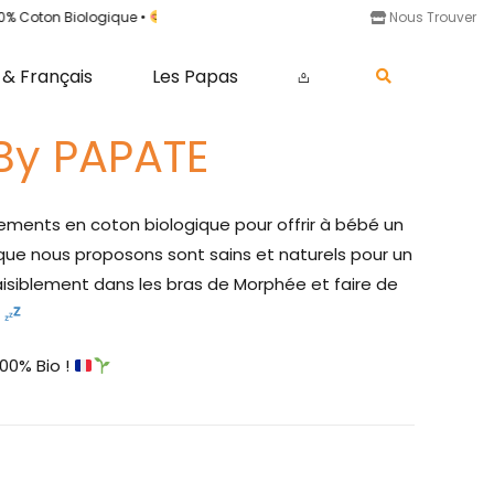
oton Biologique •
Satisfait ou remboursé •
Livraison offerte dès 50€
Nous Trouver
 & Français
Les Papas
𖡌
By PAPATE
ements en coton biologique pour offrir à bébé un
s que nous proposons sont sains et naturels pour un
aisiblement dans les bras de Morphée et faire de
!
00% Bio !