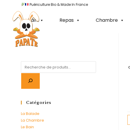
0% Made In France •
Puériculture Bio & Made In France
100% Coton Biologique •
Satisfait ou remboursé
Bain
Repas
Chambre
Catégories
La Balade
La Chambre
Le Bain