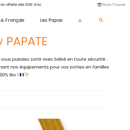
offerte dès 50€ d'achat •
100% Made In France •
100% Coton Biologiq
Nous Trouver
 & Français
Les Papas
𖡌
y PAPATE
vous puissiez sortir avec bébé en toute sécurité :
ant nos équipements pour vos sorties en familles
00% Bio !