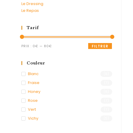
Le Dressing
Le Repas
Tarif
PRIX :
0€
—
80€
FILTRER
Couleur
Blanc
(8)
Fraise
(7)
Honey
(8)
Rose
(7)
Vert
(7)
Vichy
(5)