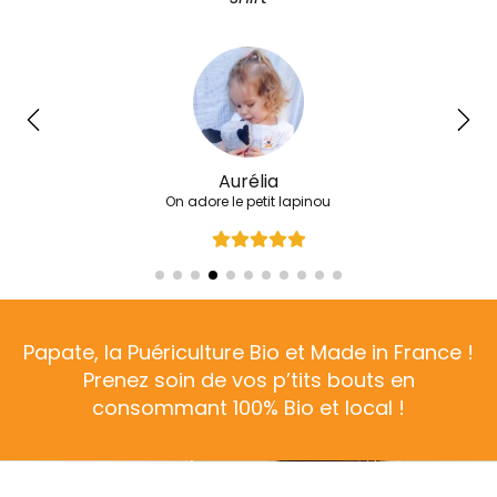
Aurélia
On adore le petit lapinou
Papate, la Puériculture Bio et Made in France !
Prenez soin de vos p’tits bouts en
consommant 100% Bio et local !