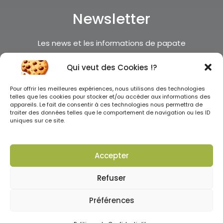
Newsletter
Les news et les informations de papate
c’est par ici
Qui veut des Cookies !?
Je m'inscris !
Pour offrir les meilleures expériences, nous utilisons des technologies
telles que les cookies pour stocker et/ou accéder aux informations des
appareils. Le fait de consentir à ces technologies nous permettra de
traiter des données telles que le comportement de navigation ou les ID
uniques sur ce site.
Accepter
Tous droits réservés ©2025
Refuser
0
Préférences
CGV
–
Mentions légales
–
Politique de confidentialité
–
Presse
–
Revendeurs
–
Comités d’Entreprises
–
Affiliation