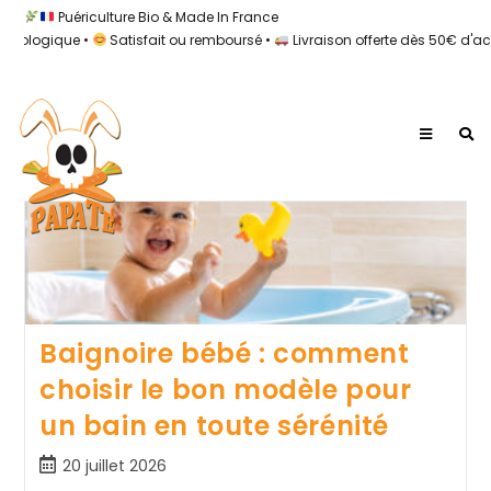
Puériculture Bio & Made In France
ologique •
Satisfait ou remboursé •
Livraison offerte dès 50€ d'acha
Cet auteur a écrit 93 articles
Baignoire bébé : comment
choisir le bon modèle pour
un bain en toute sérénité
20 juillet 2026