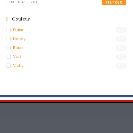
PRIX :
10€
—
20€
FILTRER
Couleur
Fraise
(1)
Honey
(1)
Rose
(1)
Vert
(1)
Vichy
(1)