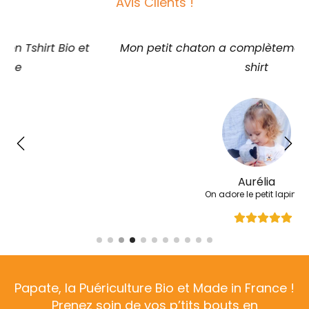
Avis Clients !
Mon petit chaton a complètement adopté son t-
shirt
Aurélia
On adore le petit lapinou
Papate, la Puériculture Bio et Made in France !
Prenez soin de vos p’tits bouts en