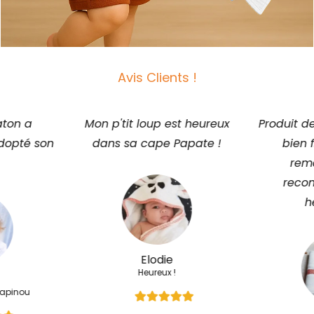
Avis Clients !
st heureux
Produit de qualité, coutures
Le savon a
apate !
bien finies et tenue
super d
remarquable. Je
recommande sans
hésitation !
Super 