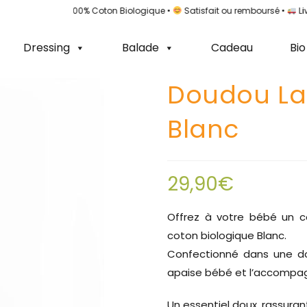
rance •
100% Coton Biologique •
Satisfait ou remboursé •
Livraison
Dressing
Balade
Cadeau
Bio
Doudou La
Blanc
29,90
€
Offrez à votre bébé un 
coton biologique Blanc.
Confectionné dans une dou
apaise bébé et l’accompagn
Un essentiel doux, rassuran