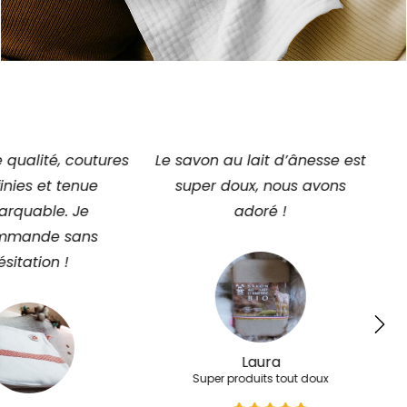
u lait d’ânesse est
Nous sommes pleinement
Ca
oux, nous avons
satisfaits du bavoir !
adoré !
Mini
Super Bavoir
Laura
produits tout doux