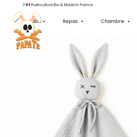
Puériculture Bio & Made In France
100% Made In F
Bain
Repas
Chambre