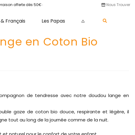
 offerte dès 50€ d'achat •
100% Made In France •
100% Coton Biologi
Nous Trouver
 & Français
Les Papas
𖡌
nge en Coton Bio
compagnon de tendresse avec notre doudou lange en
ble gaze de coton bio douce, respirante et légère, il
e tout au long de la journée comme de la nuit.
t et naturel pour le confort de votre enfant