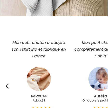
té
Mon petit chaton a
Mon p'tit loup e
 en
complètement adopté son
dans sa cape P
t-shirt
Elodie
Heureux !
Aurélia
On adore le petit lapinou