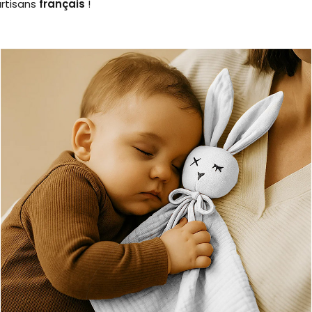
artisans
français
!