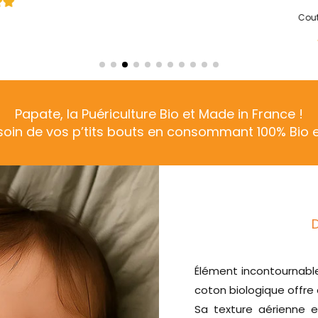
Ilona
Coutures bien finies
Papate, la Puériculture Bio et Made in France !
soin de vos p’tits bouts en consommant 100% Bio et
Élément incontournabl
coton biologique offre
Sa texture aérienne e