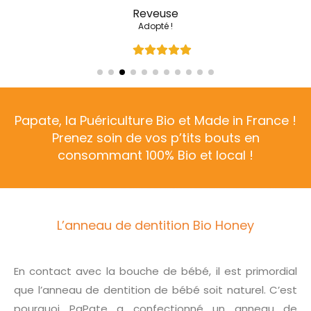
Aurélia
On adore le petit lapinou
Papate, la Puériculture Bio et Made in France !
Prenez soin de vos p’tits bouts en
consommant 100% Bio et local !
L’anneau de dentition Bio Honey
En contact avec la bouche de bébé, il est primordial
que l’anneau de dentition de bébé soit naturel. C’est
pourquoi PaPate a confectionné un anneau de