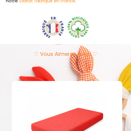
notre
Sweat fabriqué en France
.
♡ Vous Aimerez Aussi ♡