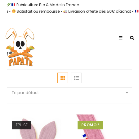
Puériculture Bio & Made In France
e •
Satisfait ou remboursé •
Livraison offerte dès 50€ d'achat •
100
pink
Tri par défaut
ÉPUISÉ
PROMO !