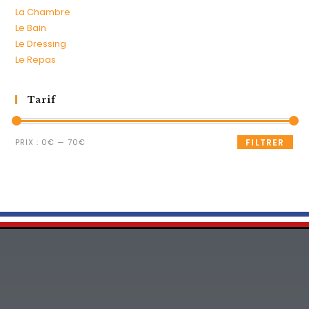
La Chambre
Le Bain
Le Dressing
Le Repas
Tarif
PRIX :
0€
—
70€
FILTRER