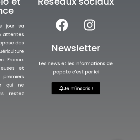
io et
Réseaux sociaux
nce
s jour sa
x attentes
propose des
Newsletter
ériculture
n France.
Les news et les informations de
teuses et
papate c’est par ici
premiers
on qui ne
Je m'inscris !
rs restez