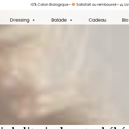
n France •
100% Coton Biologique •
Satisfait ou remboursé •
Livrai
Dressing
Balade
Cadeau
Bio