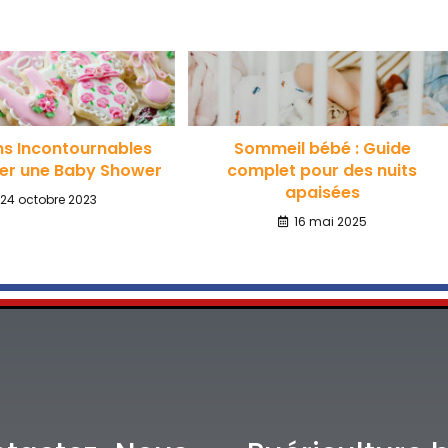
ns Incontournables
Sommeil bébé : Guide
er une Baby Shower
complet pour des nuits
apaisées
24 octobre 2023
16 mai 2025