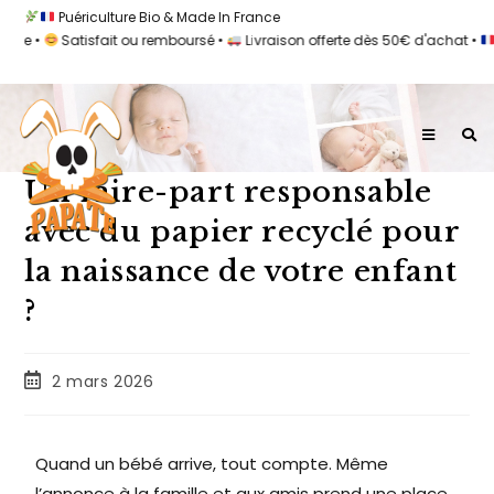
Puériculture Bio & Made In France
e •
Satisfait ou remboursé •
Livraison offerte dès 50€ d'achat •
100
Un faire-part responsable
avec du papier recyclé pour
la naissance de votre enfant
?
2 mars 2026
Quand un bébé arrive, tout compte. Même
l’annonce à la famille et aux amis prend une place