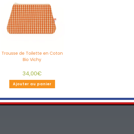
Trousse de Toilette en Coton
Bio Vichy
34,00
€
Ajouter au panier